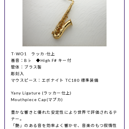
T-WO1 ラッカ-仕上
基音：B♭ ◆High F# キー付
管体：ブラス製
彫刻入
マウスピース：エボナイト TC180 標準装備
Yany Ligature (ラッカー仕上)
Mouthpiece Cap(マプカ)
豊かな響きと優れた安定性により世界で評価されるテ
ナー。
「艶」のある音を効率よく響かせ、音楽のもつ叙情性