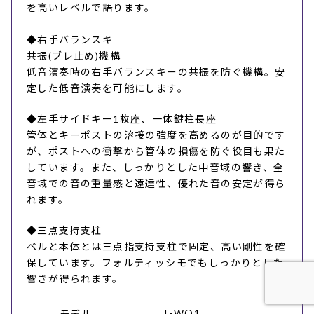
を高いレベルで語ります。
◆右手バランスキ
共振(ブレ止め)機構
低音演奏時の右手バランスキーの共振を防ぐ機構。安
定した低音演奏を可能にします。
◆左手サイドキー1枚座、一体鍵柱長座
管体とキーポストの溶接の強度を高めるのが目的です
が、ポストへの衝撃から管体の損傷を防ぐ役目も果た
しています。また、しっかりとした中音域の響き、全
音域での音の重量感と遠達性、優れた音の安定が得ら
れます。
◆三点支持支柱
ベルと本体とは三点指支持支柱で固定、高い剛性を確
保しています。フォルティッシモでもしっかりとした
響きが得られます。
T-WO1
モデル