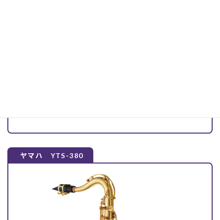
ベル：二枚取り
ネック：480用ネック
音の大切なポイント、ネック部分の音の鳴りを向上。
上達する喜びをダイレクトに実感できるモデルです。
カスタムモデルのネックに交換することも可能。
YTS-480
モデル
メーカー販売価格
¥341,000
（税込）
ヤマハ YTS-380