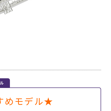
デル
すめモデル★