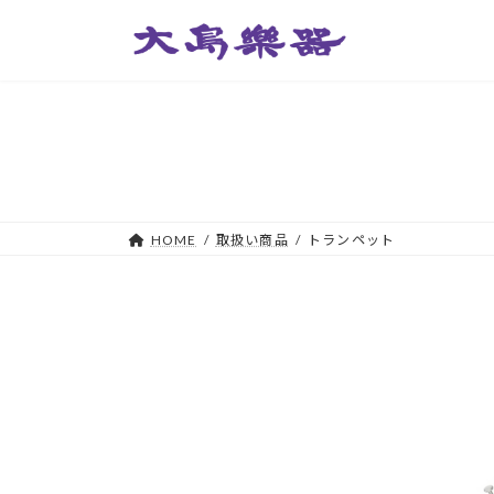
コ
ナ
ン
ビ
テ
ゲ
ン
ー
ツ
シ
へ
ョ
ス
ン
キ
に
ッ
移
HOME
取扱い商品
トランペット
プ
動