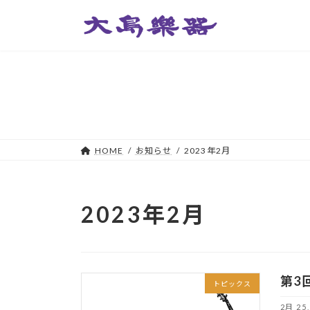
コ
ナ
ン
ビ
テ
ゲ
ン
ー
ツ
シ
へ
ョ
ス
ン
キ
に
ッ
移
HOME
お知らせ
2023年2月
プ
動
2023年2月
第3
トピックス
2月 25,