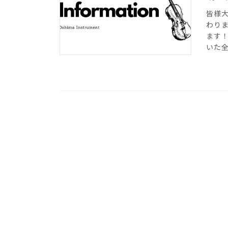
皆様
わり
ます！
いた全